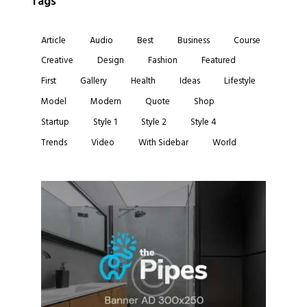
Tags
Article
Audio
Best
Business
Course
Creative
Design
Fashion
Featured
First
Gallery
Health
Ideas
Lifestyle
Model
Modern
Quote
Shop
Startup
Style 1
Style 2
Style 4
Trends
Video
With Sidebar
World