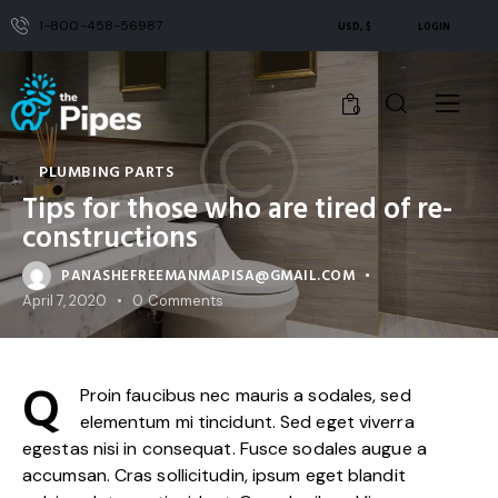
1-800-458-56987
USD, $
LOGIN
0
PLUMBING PARTS
Tips for those who are tired of re-
constructions
PANASHEFREEMANMAPISA@GMAIL.COM
April 7, 2020
0
Comments
Q
Proin faucibus nec mauris a sodales, sed
elementum mi tincidunt. Sed eget viverra
egestas nisi in consequat. Fusce sodales augue a
accumsan. Cras sollicitudin, ipsum eget blandit