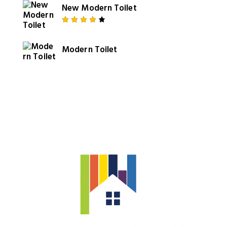
of 5
New Modern Toilet
Rated
4.00
out of
Modern Toilet
5