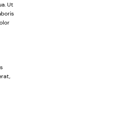
a. Ut
aboris
olor
us
rat,