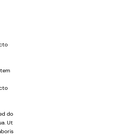
ecto
tatem
ecto
sed do
a. Ut
aboris