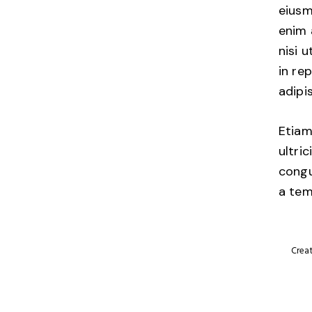
eiusm
enim 
nisi 
in re
adipis
Etiam
ultri
congu
a tem
Crea