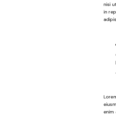
nisi 
in re
adipis
Lorem
eiusm
enim 