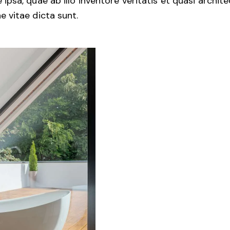
 ipsa, quae ab illo inventore veritatis et quasi archit
e vitae dicta sunt.