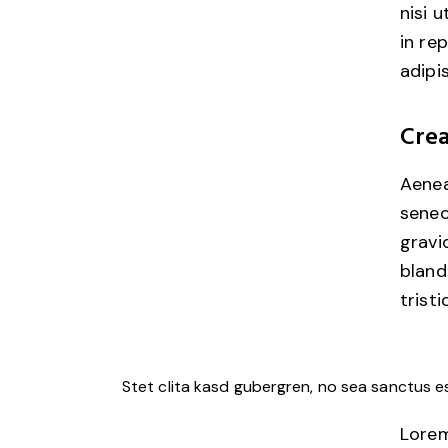
nisi 
in re
adipis
Crea
Aenea
senec
gravid
bland
tristi
Stet clita kasd gubergren, no sea sanctus e
Lorem