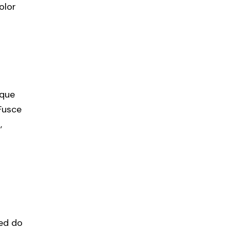
olor
ique
Fusce
,
sed do