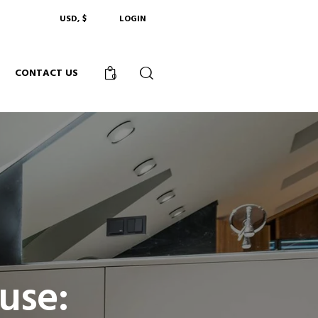
USD, $
LOGIN
CONTACT US
0
use: