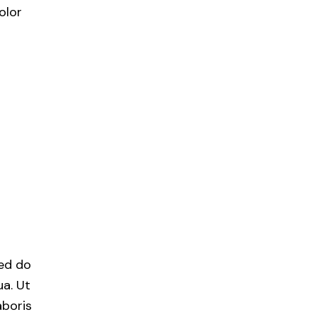
olor
sed do
a. Ut
aboris