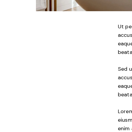
Ut pe
accus
eaque
beata
Sed u
accus
eaque
beata
Lorem
eiusm
enim 