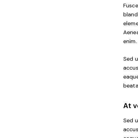
Fusce
bland
eleme
Aenea
enim.
Sed u
accus
eaque
beata
At v
Sed u
accus