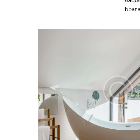
eaque
beata