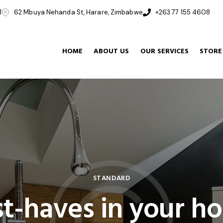
1
62 Mbuya Nehanda St, Harare, Zimbabwe
+263 77 155 4608
HOME
ABOUT US
OUR SERVICES
STORE
STANDARD
t-haves in your ho