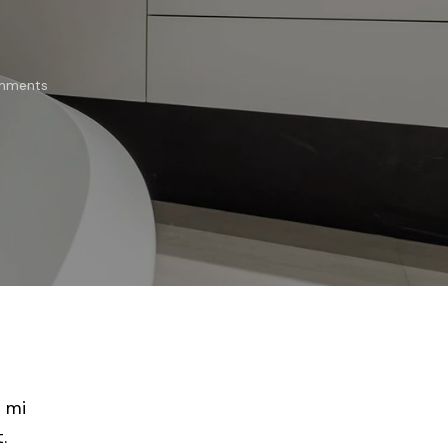
mments
m mi
.