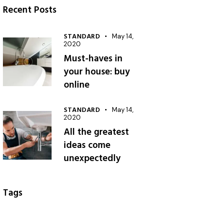
Recent Posts
STANDARD
May 14,
2020
Must-haves in
your house: buy
online
STANDARD
May 14,
2020
All the greatest
ideas come
unexpectedly
Tags