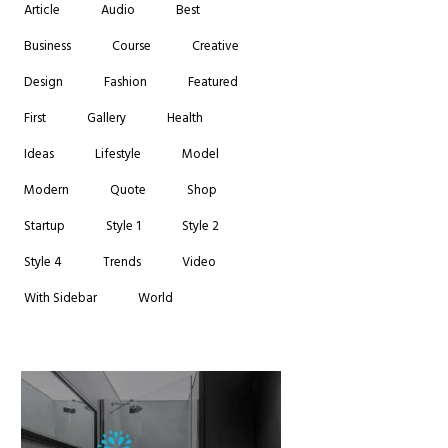
Article
Audio
Best
Business
Course
Creative
Design
Fashion
Featured
First
Gallery
Health
Ideas
Lifestyle
Model
Modern
Quote
Shop
Startup
Style 1
Style 2
Style 4
Trends
Video
With Sidebar
World