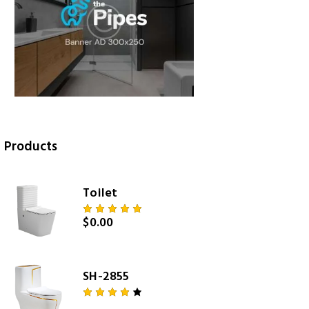
Products
Toilet
$
0.00
Rated
5.00
out
of 5
SH-2855
Rated