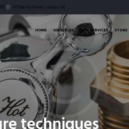
987
47 Bakery Street, London, UK
HOME
ABOUT US
OUR SERVICES
STORE
ure techniques