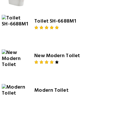
4.00
out of
5
Toilet SH-6688M1
Rated
5.00
out
of 5
New Modern Toilet
Rated
4.00
out of
5
Modern Toilet