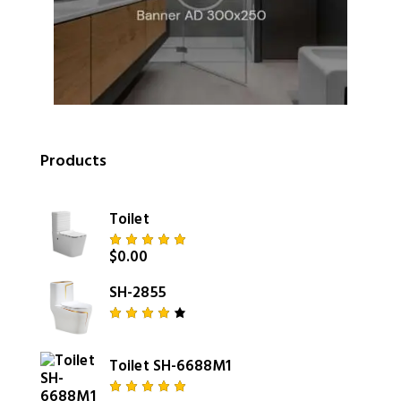
Products
Toilet
$
0.00
Rated
5.00
out
of 5
SH-2855
Rated
4.00
out of
Toilet SH-6688M1
5