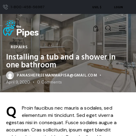
1-800-458-56987
USD, $
LOGIN
0
REPAIRS
Installing a tub and a shower in
one bathroom
PANASHEFREEMANMAPISA@GMAIL.COM
April 9, 2020
0
Comments
Q
Proin faucibus nec mauris a sodales, sed
elementum mi tincidunt. Sed eget viverra
egestas nisi in consequat. Fusce sodales augue a
accumsan. Cras sollicitudin, ipsum eget blandit