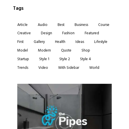
Tags
Article
Audio
Best
Business
Course
Creative
Design
Fashion
Featured
First
Gallery
Health
Ideas
Lifestyle
Model
Modern
Quote
Shop
Startup
Style 1
Style 2
Style 4
Trends
Video
With Sidebar
World