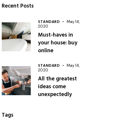
Recent Posts
STANDARD
May 14,
2020
Must-haves in
your house: buy
online
STANDARD
May 14,
2020
All the greatest
ideas come
unexpectedly
Tags