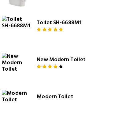
4.00
out of
5
Toilet SH-6688M1
Rated
5.00
out
of 5
New Modern Toilet
Rated
4.00
out of
5
Modern Toilet