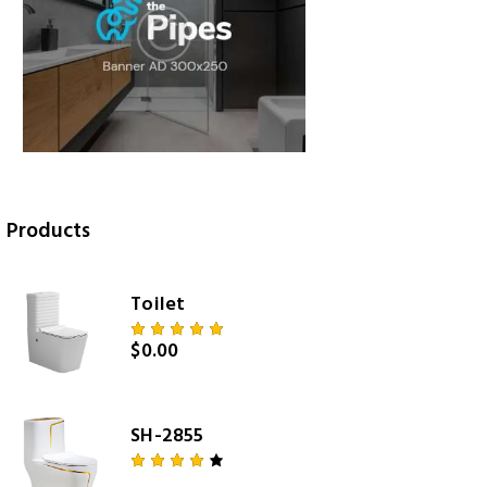
Products
Toilet
$
0.00
Rated
5.00
out
of 5
SH-2855
Rated