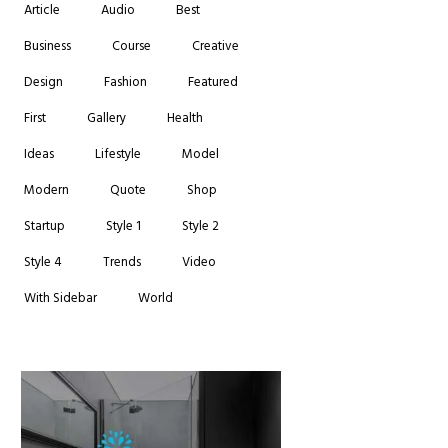
Article
Audio
Best
Business
Course
Creative
Design
Fashion
Featured
First
Gallery
Health
Ideas
Lifestyle
Model
Modern
Quote
Shop
Startup
Style 1
Style 2
Style 4
Trends
Video
With Sidebar
World