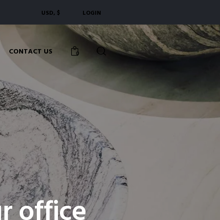
USD, $
LOGIN
CONTACT US
0
r office