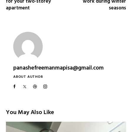
for your two-storey
work during winter
apartment
seasons
panashefreemanmapisa@gmail.com
ABOUT AUTHOR
You May Also Like