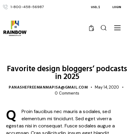
1-800-458-56987
USD, $
LOGIN
0
UNCATEGORIZED
Favorite design bloggers’ podcasts
in 2025
PANASHEFREEMANMAPISA@GMAIL.COM
May 14, 2020
0
Comments
Q
Proin faucibus nec mauris a sodales, sed
elementum mi tincidunt. Sed eget viverra
egestas nisi in consequat. Fusce sodales augue a
accumsan. Cras sollicitudin, ipsum eget blandit