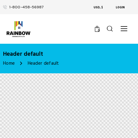
1-800-458-56987
USD, $
LOGIN
0
Header default
Home
Header default